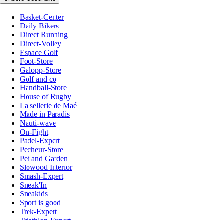
Basket-Center
Daily Bikers
Direct Running
Direct-Volley
Espace Golf
Foot-Store
Galopp-Store
Golf and co
Handball-Store
House of Rugby
La sellerie de Maé
Made in Paradis
Nauti-wave
On-Fight
Padel-Expert
Pecheur-Store
Pet and Garden
Slowood Interior
Smash-Expert
Sneak'In
Sneakids
Sport is good
Trek-Expert