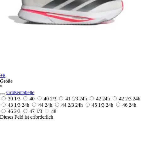
+8
Größe
*
Größentabelle
39 1/3
40
40 2/3
41 1/3
24h
42
24h
42 2/3
24h
43 1/3
24h
44
24h
44 2/3
24h
45 1/3
24h
46
24h
46 2/3
47 1/3
48
Dieses Feld ist erforderlich