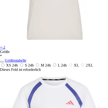
+-2
Größe
*
Größentabelle
XS
24h
S
24h
M
24h
L
24h
XL
2XL
Dieses Feld ist erforderlich