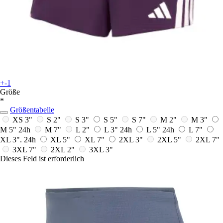
+-1
Größe
*
Größentabelle
XS 3"
S 2"
S 3"
S 5"
S 7"
M 2"
M 3"
M 5"
24h
M 7"
L 2"
L 3"
24h
L 5"
24h
L 7"
XL 3".
24h
XL 5"
XL 7"
2XL 3"
2XL 5"
2XL 7"
3XL 7"
2XL 2"
3XL 3"
Dieses Feld ist erforderlich