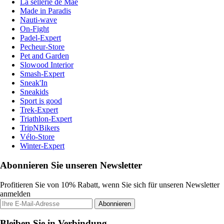
La sellerie de Maé
Made in Paradis
Nauti-wave
On-Fight
Padel-Expert
Pecheur-Store
Pet and Garden
Slowood Interior
Smash-Expert
Sneak'In
Sneakids
Sport is good
Trek-Expert
Triathlon-Expert
TripNBikers
Vélo-Store
Winter-Expert
Abonnieren Sie unseren Newsletter
Profitieren Sie von 10% Rabatt, wenn Sie sich für unseren Newsletter
anmelden
Abonnieren
Bleiben Sie in Verbindung