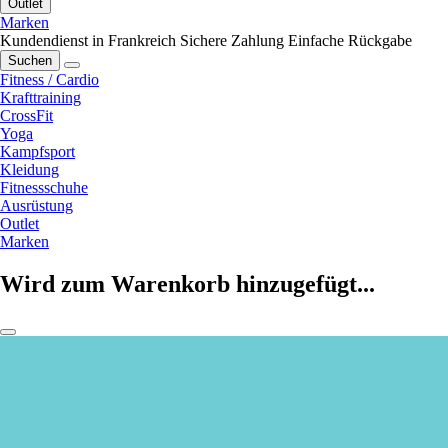
Outlet
Marken
Kundendienst in Frankreich
Sichere Zahlung
Einfache Rückgabe
Suchen
Fitness / Cardio
Krafttraining
CrossFit
Yoga
Kampfsport
Kleidung
Fitnessschuhe
Ausrüstung
Outlet
Marken
Wird zum Warenkorb hinzugefügt...