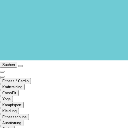
Suchen
Fitness / Cardio
Krafttraining
CrossFit
Yoga
Kampfsport
Kleidung
Fitnessschuhe
Ausrüstung