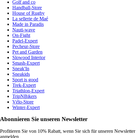
Golf and co
Handball-Store
House of Rugby
La sellerie de Maé
Made in Paradis
Nauti-wave
On-Fight
Padel-Expert
Pecheur-Store
Pet and Garden
Slowood Interior
Smash-Expert
Sneak'In
Sneakids
Sport is good
Trek-Expert
Triathlon-Expert
TripNBikers
Vélo-Store
Winter-Expert
Abonnieren Sie unseren Newsletter
Profitieren Sie von 10% Rabatt, wenn Sie sich für unseren Newsletter
anmelden