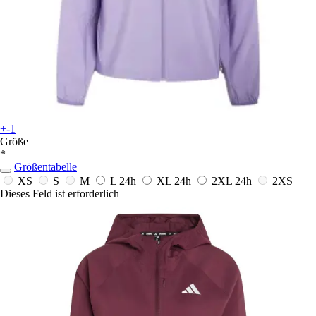
+-1
Größe
*
Größentabelle
XS
S
M
L
24h
XL
24h
2XL
24h
2XS
Dieses Feld ist erforderlich