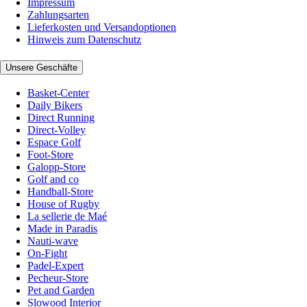
Impressum
Zahlungsarten
Lieferkosten und Versandoptionen
Hinweis zum Datenschutz
Unsere Geschäfte
Basket-Center
Daily Bikers
Direct Running
Direct-Volley
Espace Golf
Foot-Store
Galopp-Store
Golf and co
Handball-Store
House of Rugby
La sellerie de Maé
Made in Paradis
Nauti-wave
On-Fight
Padel-Expert
Pecheur-Store
Pet and Garden
Slowood Interior