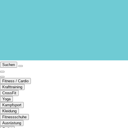
Suchen
Fitness / Cardio
Krafttraining
CrossFit
Yoga
Kampfsport
Kleidung
Fitnessschuhe
Ausrüstung