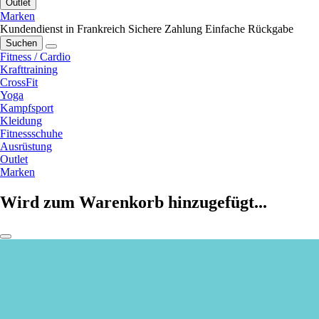
Outlet
Marken
Kundendienst in Frankreich
Sichere Zahlung
Einfache Rückgabe
Suchen
Fitness / Cardio
Krafttraining
CrossFit
Yoga
Kampfsport
Kleidung
Fitnessschuhe
Ausrüstung
Outlet
Marken
Wird zum Warenkorb hinzugefügt...