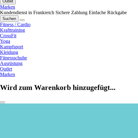
Outlet
Marken
Kundendienst in Frankreich
Sichere Zahlung
Einfache Rückgabe
Suchen
Fitness / Cardio
Krafttraining
CrossFit
Yoga
Kampfsport
Kleidung
Fitnessschuhe
Ausrüstung
Outlet
Marken
Wird zum Warenkorb hinzugefügt...