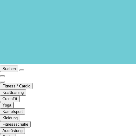
Suchen
Fitness / Cardio
Krafttraining
CrossFit
Yoga
Kampfsport
Kleidung
Fitnessschuhe
Ausrüstung