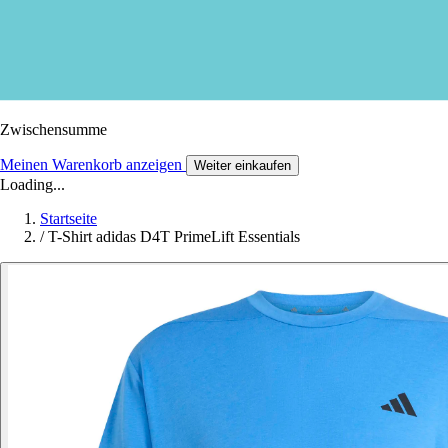
Zwischensumme
Meinen Warenkorb anzeigen
Weiter einkaufen
Loading...
Startseite
/
T-Shirt adidas D4T PrimeLift Essentials