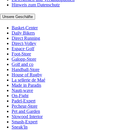
Hinweis zum Datenschutz
Unsere Geschäfte
Basket-Center
Daily Bikers
Direct Running
Direct-Volley
Espace Golf
Foot-Store
Galopp-Store
Golf and co
Handball-Store
House of Rugby
La sellerie de Maé
Made in Paradis
Nauti-wave
On-Fight
Padel-Expert
Pecheur-Store
Pet and Garden
Slowood Interior
Smash-Expert
Sneak'In