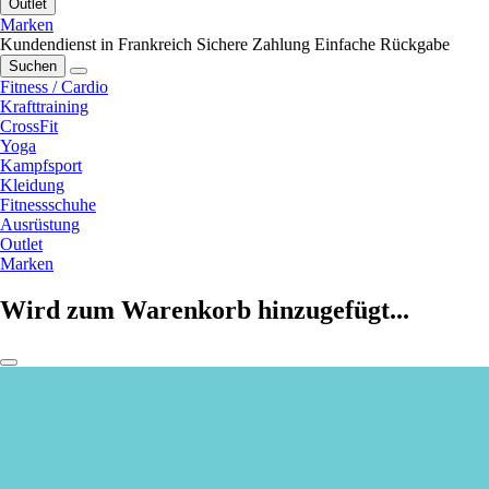
Outlet
Marken
Kundendienst in Frankreich
Sichere Zahlung
Einfache Rückgabe
Suchen
Fitness / Cardio
Krafttraining
CrossFit
Yoga
Kampfsport
Kleidung
Fitnessschuhe
Ausrüstung
Outlet
Marken
Wird zum Warenkorb hinzugefügt...