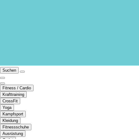
Suchen
Fitness / Cardio
Krafttraining
CrossFit
Yoga
Kampfsport
Kleidung
Fitnessschuhe
Ausrüstung