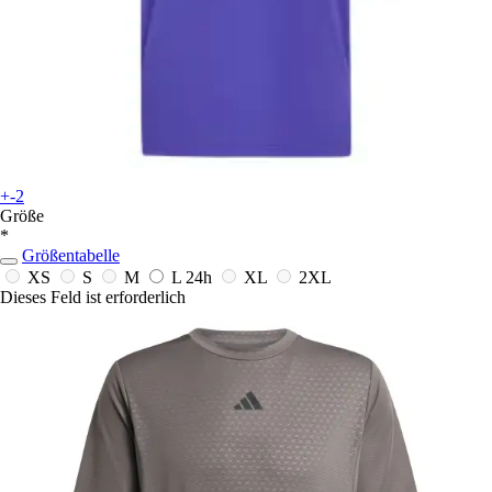
+-2
Größe
*
Größentabelle
XS
S
M
L
24h
XL
2XL
Dieses Feld ist erforderlich