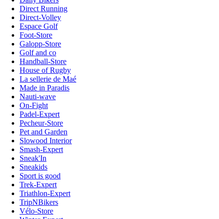
Direct Running
Direct-Volley
Espace Golf
Foot-Store
Galopp-Store
Golf and co
Handball-Store
House of Rugby
La sellerie de Maé
Made in Paradis
Nauti-wave
On-Fight
Padel-Expert
Pecheur-Store
Pet and Garden
Slowood Interior
Smash-Expert
Sneak'In
Sneakids
Sport is good
Trek-Expert
Triathlon-Expert
TripNBikers
Vélo-Store