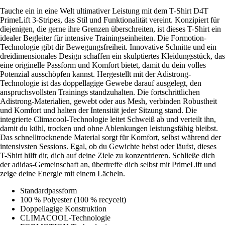
Tauche ein in eine Welt ultimativer Leistung mit dem T-Shirt D4T
PrimeLift 3-Stripes, das Stil und Funktionalität vereint. Konzipiert für
diejenigen, die gerne ihre Grenzen überschreiten, ist dieses T-Shirt ein
idealer Begleiter für intensive Trainingseinheiten. Die Formotion-
Technologie gibt dir Bewegungsfreiheit. Innovative Schnitte und ein
dreidimensionales Design schaffen ein skulptiertes Kleidungsstück, das
eine originelle Passform und Komfort bietet, damit du dein volles
Potenzial ausschöpfen kannst. Hergestellt mit der Adistrong-
Technologie ist das doppellagige Gewebe darauf ausgelegt, den
anspruchsvollsten Trainings standzuhalten. Die fortschrittlichen
Adistrong-Materialien, gewebt oder aus Mesh, verbinden Robustheit
und Komfort und halten der Intensität jeder Sitzung stand. Die
integrierte Climacool-Technologie leitet Schweiß ab und verteilt ihn,
damit du kühl, trocken und ohne Ablenkungen leistungsfähig bleibst.
Das schnelltrocknende Material sorgt für Komfort, selbst während der
intensivsten Sessions. Egal, ob du Gewichte hebst oder läufst, dieses
T-Shirt hilft dir, dich auf deine Ziele zu konzentrieren. Schließe dich
der adidas-Gemeinschaft an, übertreffe dich selbst mit PrimeLift und
zeige deine Energie mit einem Lächeln.
Standardpassform
100 % Polyester (100 % recycelt)
Doppellagige Konstruktion
CLIMACOOL-Technologie