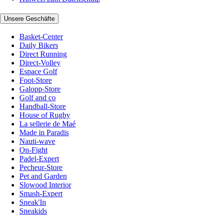
Unsere Geschäfte
Basket-Center
Daily Bikers
Direct Running
Direct-Volley
Espace Golf
Foot-Store
Galopp-Store
Golf and co
Handball-Store
House of Rugby
La sellerie de Maé
Made in Paradis
Nauti-wave
On-Fight
Padel-Expert
Pecheur-Store
Pet and Garden
Slowood Interior
Smash-Expert
Sneak'In
Sneakids