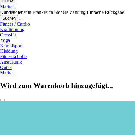
Outlet
Marken
Kundendienst in Frankreich
Sichere Zahlung
Einfache Rückgabe
Suchen
Fitness / Cardio
Krafttraining
CrossFit
Yoga
Kampfsport
Kleidung
Fitnessschuhe
Ausrüstung
Outlet
Marken
Wird zum Warenkorb hinzugefügt...