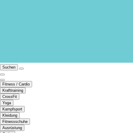
Suchen
Fitness / Cardio
Krafttraining
CrossFit
Yoga
Kampfsport
Kleidung
Fitnessschuhe
Ausrüstung