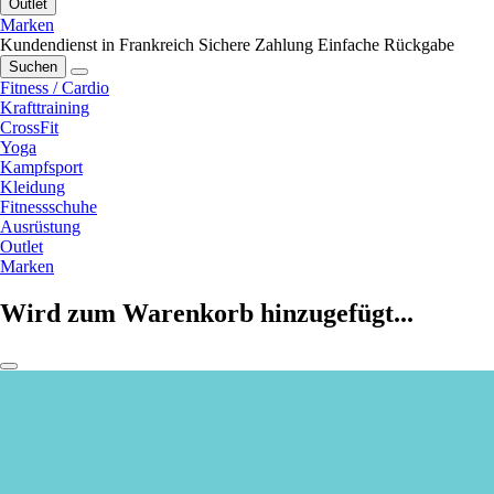
Outlet
Marken
Kundendienst in Frankreich
Sichere Zahlung
Einfache Rückgabe
Suchen
Fitness / Cardio
Krafttraining
CrossFit
Yoga
Kampfsport
Kleidung
Fitnessschuhe
Ausrüstung
Outlet
Marken
Wird zum Warenkorb hinzugefügt...