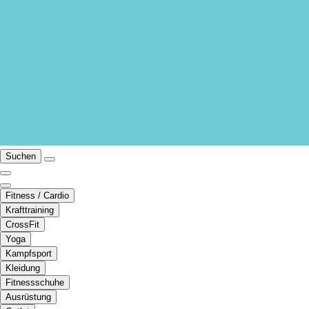
Suchen
Fitness / Cardio
Krafttraining
CrossFit
Yoga
Kampfsport
Kleidung
Fitnessschuhe
Ausrüstung