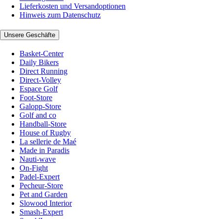
Lieferkosten und Versandoptionen
Hinweis zum Datenschutz
Unsere Geschäfte
Basket-Center
Daily Bikers
Direct Running
Direct-Volley
Espace Golf
Foot-Store
Galopp-Store
Golf and co
Handball-Store
House of Rugby
La sellerie de Maé
Made in Paradis
Nauti-wave
On-Fight
Padel-Expert
Pecheur-Store
Pet and Garden
Slowood Interior
Smash-Expert