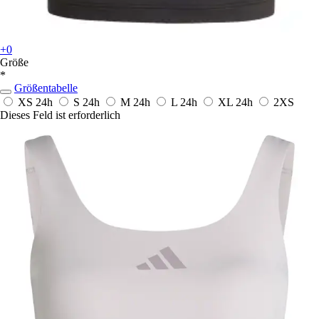
+0
Größe
*
Größentabelle
XS
24h
S
24h
M
24h
L
24h
XL
24h
2XS
Dieses Feld ist erforderlich