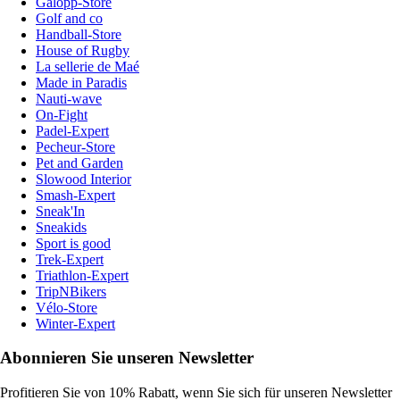
Galopp-Store
Golf and co
Handball-Store
House of Rugby
La sellerie de Maé
Made in Paradis
Nauti-wave
On-Fight
Padel-Expert
Pecheur-Store
Pet and Garden
Slowood Interior
Smash-Expert
Sneak'In
Sneakids
Sport is good
Trek-Expert
Triathlon-Expert
TripNBikers
Vélo-Store
Winter-Expert
Abonnieren Sie unseren Newsletter
Profitieren Sie von 10% Rabatt, wenn Sie sich für unseren Newsletter