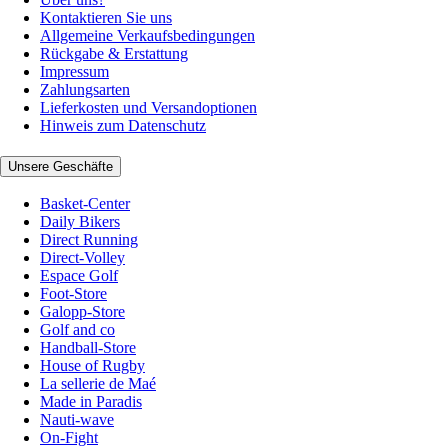
Kontaktieren Sie uns
Allgemeine Verkaufsbedingungen
Rückgabe & Erstattung
Impressum
Zahlungsarten
Lieferkosten und Versandoptionen
Hinweis zum Datenschutz
Unsere Geschäfte
Basket-Center
Daily Bikers
Direct Running
Direct-Volley
Espace Golf
Foot-Store
Galopp-Store
Golf and co
Handball-Store
House of Rugby
La sellerie de Maé
Made in Paradis
Nauti-wave
On-Fight