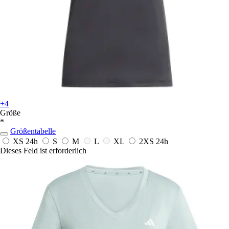
+4
Größe
*
Größentabelle
XS
24h
S
M
L
XL
2XS
24h
Dieses Feld ist erforderlich