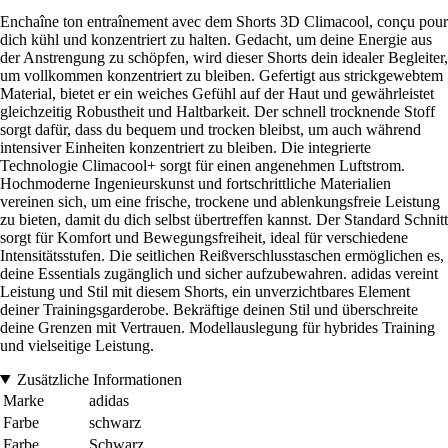
Enchaîne ton entraînement avec dem Shorts 3D Climacool, conçu pour
dich kühl und konzentriert zu halten. Gedacht, um deine Energie aus
der Anstrengung zu schöpfen, wird dieser Shorts dein idealer Begleiter,
um vollkommen konzentriert zu bleiben. Gefertigt aus strickgewebtem
Material, bietet er ein weiches Gefühl auf der Haut und gewährleistet
gleichzeitig Robustheit und Haltbarkeit. Der schnell trocknende Stoff
sorgt dafür, dass du bequem und trocken bleibst, um auch während
intensiver Einheiten konzentriert zu bleiben. Die integrierte
Technologie Climacool+ sorgt für einen angenehmen Luftstrom.
Hochmoderne Ingenieurskunst und fortschrittliche Materialien
vereinen sich, um eine frische, trockene und ablenkungsfreie Leistung
zu bieten, damit du dich selbst übertreffen kannst. Der Standard Schnitt
sorgt für Komfort und Bewegungsfreiheit, ideal für verschiedene
Intensitätsstufen. Die seitlichen Reißverschlusstaschen ermöglichen es,
deine Essentials zugänglich und sicher aufzubewahren. adidas vereint
Leistung und Stil mit diesem Shorts, ein unverzichtbares Element
deiner Trainingsgarderobe. Bekräftige deinen Stil und überschreite
deine Grenzen mit Vertrauen. Modellauslegung für hybrides Training
und vielseitige Leistung.
Zusätzliche Informationen
Marke
adidas
Farbe
schwarz
Farbe
Schwarz