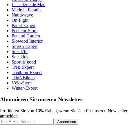
La sellerie de Maé
Made in Paradis
Nauti-wave
On-Fight
Padel-Expert
Pecheur-Store
Pet and Garden
Slowood Interior
Smash-Expert
Sneak'In
Sneakids
Sport is good
Trek-Expert
Triathlon-Expert
TripNBikers
Vélo-Store
Winter-Expert
Abonnieren Sie unseren Newsletter
Profitieren Sie von 10% Rabatt, wenn Sie sich für unseren Newsletter
anmelden
Abonnieren