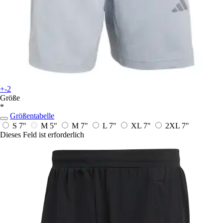
+-2
Größe
*
Größentabelle
S 7"
M 5"
M 7"
L 7"
XL 7"
2XL 7"
Dieses Feld ist erforderlich