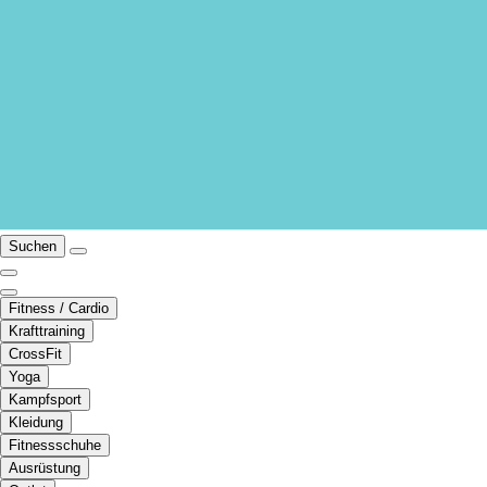
Suchen
Fitness / Cardio
Krafttraining
CrossFit
Yoga
Kampfsport
Kleidung
Fitnessschuhe
Ausrüstung