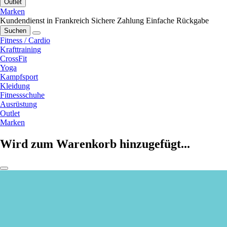
Outlet
Marken
Kundendienst in Frankreich
Sichere Zahlung
Einfache Rückgabe
Suchen
Fitness / Cardio
Krafttraining
CrossFit
Yoga
Kampfsport
Kleidung
Fitnessschuhe
Ausrüstung
Outlet
Marken
Wird zum Warenkorb hinzugefügt...