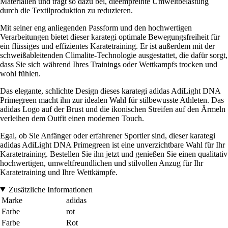
Materialien und trägt so dazu bei, dieempreinte Umweltbelastung
durch die Textilproduktion zu reduzieren.
Mit seiner eng anliegenden Passform und den hochwertigen
Verarbeitungen bietet dieser karategi optimale Bewegungsfreiheit für
ein flüssiges und effizientes Karatetraining. Er ist außerdem mit der
schweißableitenden Climalite-Technologie ausgestattet, die dafür sorgt,
dass Sie sich während Ihres Trainings oder Wettkampfs trocken und
wohl fühlen.
Das elegante, schlichte Design dieses karategi adidas AdiLight DNA
Primegreen macht ihn zur idealen Wahl für stilbewusste Athleten. Das
adidas Logo auf der Brust und die ikonischen Streifen auf den Ärmeln
verleihen dem Outfit einen modernen Touch.
Egal, ob Sie Anfänger oder erfahrener Sportler sind, dieser karategi
adidas AdiLight DNA Primegreen ist eine unverzichtbare Wahl für Ihr
Karatetraining. Bestellen Sie ihn jetzt und genießen Sie einen qualitativ
hochwertigen, umweltfreundlichen und stilvollen Anzug für Ihr
Karatetraining und Ihre Wettkämpfe.
Zusätzliche Informationen
Marke
adidas
Farbe
rot
Farbe
Rot