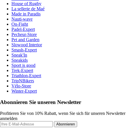
House of Rugby
La sellerie de Maé
Made in Paradis
Nauti-wave
On-Fight
Padel-Expert
Pecheur-Store
Pet and Garden
Slowood Interior
Smash-Expert
Sneak'In
Sneakids
Sport is good
Trek-Expert
Triathlon-Expert
TripNBikers
Vélo-Store
Winter-Expert
Abonnieren Sie unseren Newsletter
Profitieren Sie von 10% Rabatt, wenn Sie sich für unseren Newsletter
anmelden
Abonnieren