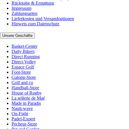
Rückgabe & Erstattung
Impressum
Zahlungsarten
Lieferkosten und Versandoptionen
Hinweis zum Datenschutz
Unsere Geschäfte
Basket-Center
Daily Bikers
Direct Running
Direct-Volley
Espace Golf
Foot-Store
Galopp-Store
Golf and co
Handball-Store
House of Rugby
La sellerie de Maé
Made in Paradis
Nauti-wave
On-Fight
Padel-Expert
Pecheur-Store