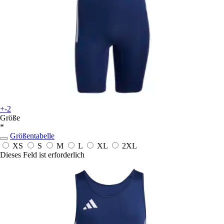
+-2
Größe
*
Größentabelle
XS
S
M
L
XL
2XL
Dieses Feld ist erforderlich