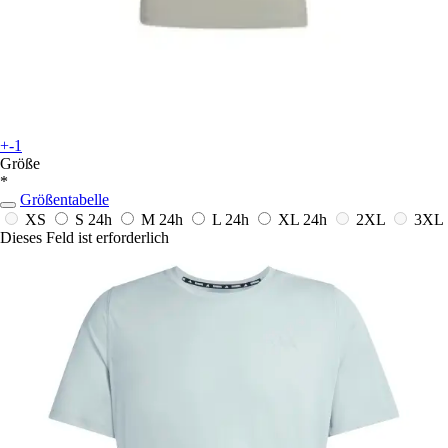
+-1
Größe
*
Größentabelle
XS
S
24h
M
24h
L
24h
XL
24h
2XL
3XL
Dieses Feld ist erforderlich