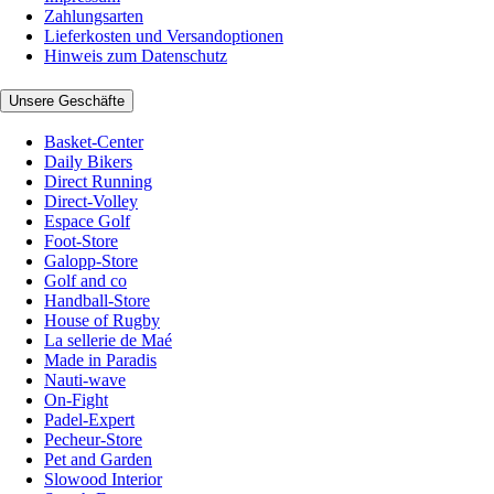
Zahlungsarten
Lieferkosten und Versandoptionen
Hinweis zum Datenschutz
Unsere Geschäfte
Basket-Center
Daily Bikers
Direct Running
Direct-Volley
Espace Golf
Foot-Store
Galopp-Store
Golf and co
Handball-Store
House of Rugby
La sellerie de Maé
Made in Paradis
Nauti-wave
On-Fight
Padel-Expert
Pecheur-Store
Pet and Garden
Slowood Interior