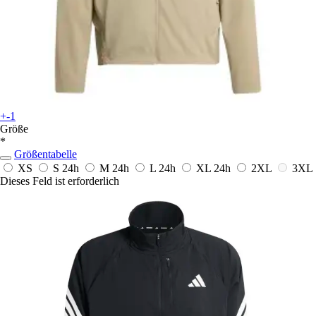
+-1
Größe
*
Größentabelle
XS
S
24h
M
24h
L
24h
XL
24h
2XL
3XL
Dieses Feld ist erforderlich