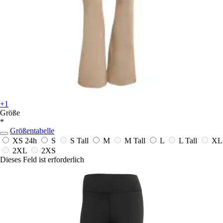
+1
Größe
*
Größentabelle
XS
24h
S
S Tall
M
M Tall
L
L Tall
XL
2XL
2XS
Dieses Feld ist erforderlich