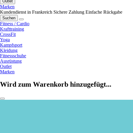
Outlet
Marken
Kundendienst in Frankreich
Sichere Zahlung
Einfache Rückgabe
Suchen
Fitness / Cardio
Krafttraining
CrossFit
Yoga
Kampfsport
Kleidung
Fitnessschuhe
Ausrüstung
Outlet
Marken
Wird zum Warenkorb hinzugefügt...