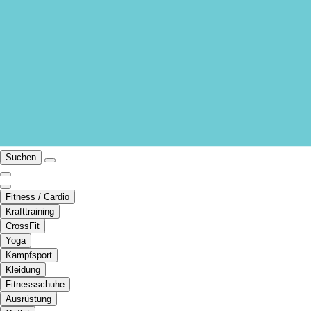
Suchen
Fitness / Cardio
Krafttraining
CrossFit
Yoga
Kampfsport
Kleidung
Fitnessschuhe
Ausrüstung