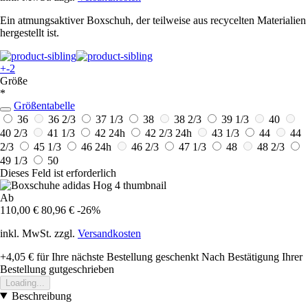
Ein atmungsaktiver Boxschuh, der teilweise aus recycelten Materialien
hergestellt ist.
+-2
Größe
*
Größentabelle
36
36 2/3
37 1/3
38
38 2/3
39 1/3
40
40 2/3
41 1/3
42
24h
42 2/3
24h
43 1/3
44
44
2/3
45 1/3
46
24h
46 2/3
47 1/3
48
48 2/3
49 1/3
50
Dieses Feld ist erforderlich
Ab
110,00 €
80,96 €
-26%
inkl. MwSt. zzgl.
Versandkosten
+4,05 €
für Ihre nächste Bestellung geschenkt
Nach Bestätigung Ihrer
Bestellung gutgeschrieben
Loading...
Beschreibung