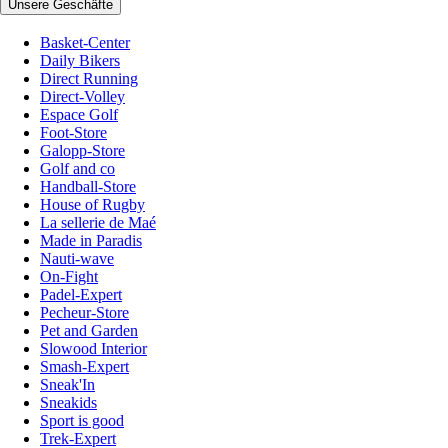
Unsere Geschäfte
Basket-Center
Daily Bikers
Direct Running
Direct-Volley
Espace Golf
Foot-Store
Galopp-Store
Golf and co
Handball-Store
House of Rugby
La sellerie de Maé
Made in Paradis
Nauti-wave
On-Fight
Padel-Expert
Pecheur-Store
Pet and Garden
Slowood Interior
Smash-Expert
Sneak'In
Sneakids
Sport is good
Trek-Expert