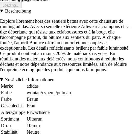
Loading...
Beschreibung
Explore librement hors des sentiers battus avec cette chaussure de
running adidas. Avec sa semelle extérieure Adiwear à crampons et sa
tige déperlante qui résiste aux éclaboussures et à la boue, elle
t'accompagne partout, du bitume aux sentiers du parc. À chaque
foulée, l'amorti Bounce offre un confort et une souplesse
exceptionnels. Les détails réfléchissants brillent par faible luminosité.
Ce produit contient au moins 20 % de matériaux recyclés. En
réutilisant des matériaux déjà créés, nous contribuons à réduire les
déchets et notre dépendance aux ressources limitées, afin de réduire
l'empreinte écologique des produits que nous fabriquons.
Zusätzliche Informationen
Marke
adidas
Farbe
wontau/cybemt/putmau
Farbe
Braun
Geschlecht
Frau
Altersgruppe
Erwachsene
Sortiment
Ultrarun
Drop
10 mm
Stabilität
Neutre