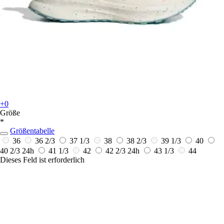
+0
Größe
*
Größentabelle
36
36 2/3
37 1/3
38
38 2/3
39 1/3
40
40 2/3
24h
41 1/3
42
42 2/3
24h
43 1/3
44
Dieses Feld ist erforderlich