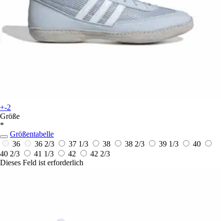
+-2
Größe
*
Größentabelle
36
36 2/3
37 1/3
38
38 2/3
39 1/3
40
40 2/3
41 1/3
42
42 2/3
Dieses Feld ist erforderlich