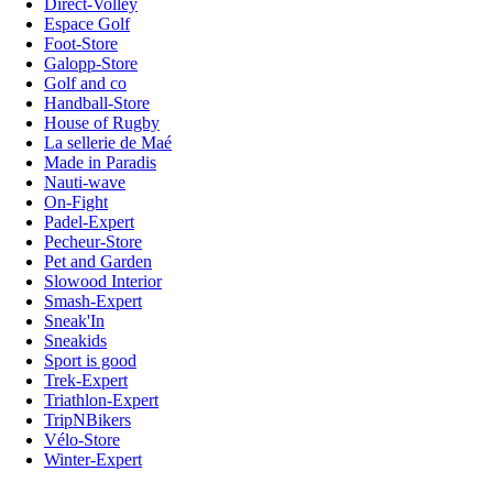
Direct-Volley
Espace Golf
Foot-Store
Galopp-Store
Golf and co
Handball-Store
House of Rugby
La sellerie de Maé
Made in Paradis
Nauti-wave
On-Fight
Padel-Expert
Pecheur-Store
Pet and Garden
Slowood Interior
Smash-Expert
Sneak'In
Sneakids
Sport is good
Trek-Expert
Triathlon-Expert
TripNBikers
Vélo-Store
Winter-Expert