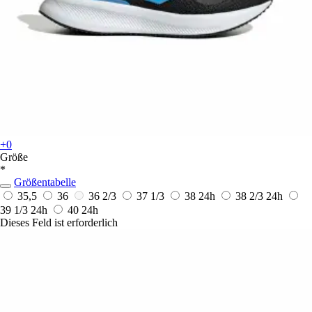
+0
Größe
*
Größentabelle
35,5
36
36 2/3
37 1/3
38
24h
38 2/3
24h
39 1/3
24h
40
24h
Dieses Feld ist erforderlich