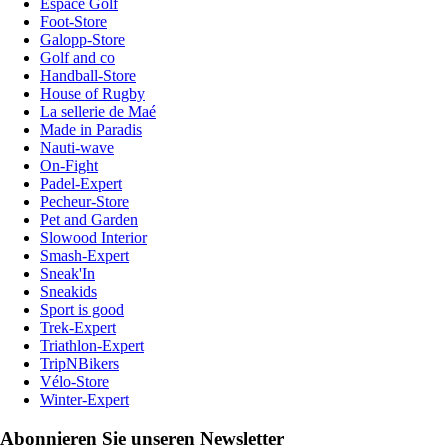
Espace Golf
Foot-Store
Galopp-Store
Golf and co
Handball-Store
House of Rugby
La sellerie de Maé
Made in Paradis
Nauti-wave
On-Fight
Padel-Expert
Pecheur-Store
Pet and Garden
Slowood Interior
Smash-Expert
Sneak'In
Sneakids
Sport is good
Trek-Expert
Triathlon-Expert
TripNBikers
Vélo-Store
Winter-Expert
Abonnieren Sie unseren Newsletter