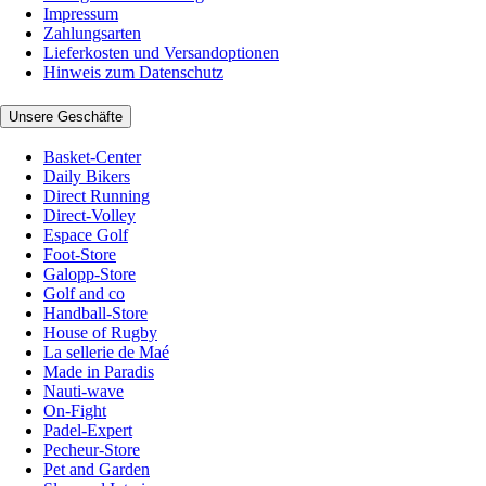
Impressum
Zahlungsarten
Lieferkosten und Versandoptionen
Hinweis zum Datenschutz
Unsere Geschäfte
Basket-Center
Daily Bikers
Direct Running
Direct-Volley
Espace Golf
Foot-Store
Galopp-Store
Golf and co
Handball-Store
House of Rugby
La sellerie de Maé
Made in Paradis
Nauti-wave
On-Fight
Padel-Expert
Pecheur-Store
Pet and Garden