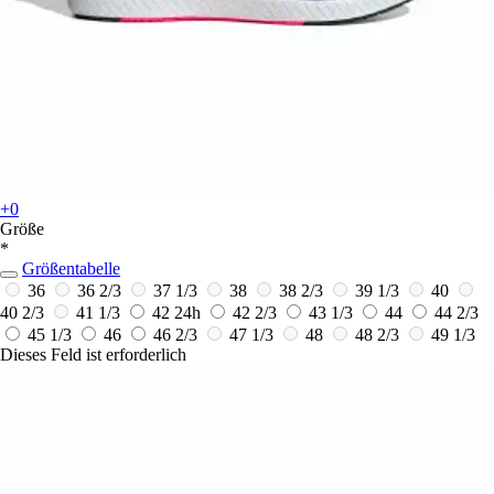
+0
Größe
*
Größentabelle
36
36 2/3
37 1/3
38
38 2/3
39 1/3
40
40 2/3
41 1/3
42
24h
42 2/3
43 1/3
44
44 2/3
45 1/3
46
46 2/3
47 1/3
48
48 2/3
49 1/3
Dieses Feld ist erforderlich