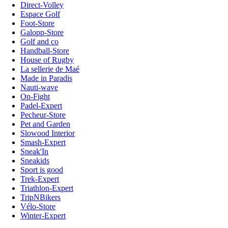
Direct-Volley
Espace Golf
Foot-Store
Galopp-Store
Golf and co
Handball-Store
House of Rugby
La sellerie de Maé
Made in Paradis
Nauti-wave
On-Fight
Padel-Expert
Pecheur-Store
Pet and Garden
Slowood Interior
Smash-Expert
Sneak'In
Sneakids
Sport is good
Trek-Expert
Triathlon-Expert
TripNBikers
Vélo-Store
Winter-Expert