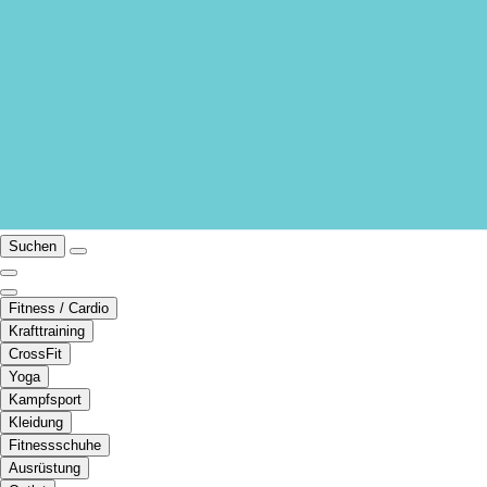
Suchen
Fitness / Cardio
Krafttraining
CrossFit
Yoga
Kampfsport
Kleidung
Fitnessschuhe
Ausrüstung