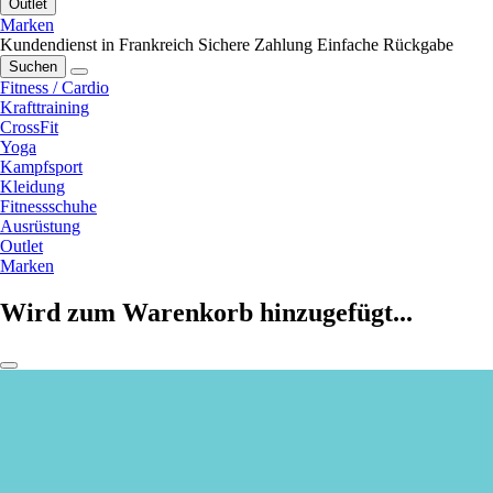
Outlet
Marken
Kundendienst in Frankreich
Sichere Zahlung
Einfache Rückgabe
Suchen
Fitness / Cardio
Krafttraining
CrossFit
Yoga
Kampfsport
Kleidung
Fitnessschuhe
Ausrüstung
Outlet
Marken
Wird zum Warenkorb hinzugefügt...