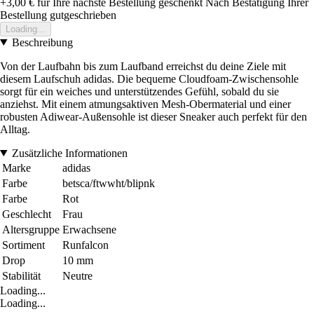
+3,00 €
für Ihre nächste Bestellung geschenkt
Nach Bestätigung Ihrer
Bestellung gutgeschrieben
Loading...
Beschreibung
Von der Laufbahn bis zum Laufband erreichst du deine Ziele mit
diesem Laufschuh adidas. Die bequeme Cloudfoam-Zwischensohle
sorgt für ein weiches und unterstützendes Gefühl, sobald du sie
anziehst. Mit einem atmungsaktiven Mesh-Obermaterial und einer
robusten Adiwear-Außensohle ist dieser Sneaker auch perfekt für den
Alltag.
Zusätzliche Informationen
Marke
adidas
Farbe
betsca/ftwwht/blipnk
Farbe
Rot
Geschlecht
Frau
Altersgruppe
Erwachsene
Sortiment
Runfalcon
Drop
10 mm
Stabilität
Neutre
Loading...
Loading...