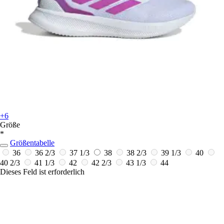
+6
Größe
*
Größentabelle
36
36 2/3
37 1/3
38
38 2/3
39 1/3
40
40 2/3
41 1/3
42
42 2/3
43 1/3
44
Dieses Feld ist erforderlich