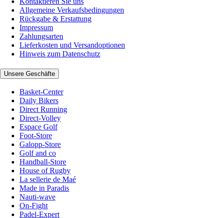
Kontaktieren Sie uns
Allgemeine Verkaufsbedingungen
Rückgabe & Erstattung
Impressum
Zahlungsarten
Lieferkosten und Versandoptionen
Hinweis zum Datenschutz
Unsere Geschäfte
Basket-Center
Daily Bikers
Direct Running
Direct-Volley
Espace Golf
Foot-Store
Galopp-Store
Golf and co
Handball-Store
House of Rugby
La sellerie de Maé
Made in Paradis
Nauti-wave
On-Fight
Padel-Expert