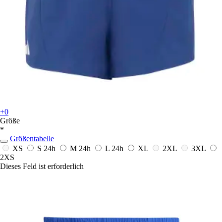
+0
Größe
*
Größentabelle
XS
S
24h
M
24h
L
24h
XL
2XL
3XL
2XS
Dieses Feld ist erforderlich