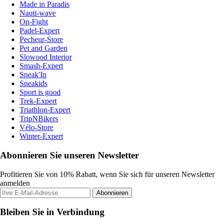
Made in Paradis
Nauti-wave
On-Fight
Padel-Expert
Pecheur-Store
Pet and Garden
Slowood Interior
Smash-Expert
Sneak'In
Sneakids
Sport is good
Trek-Expert
Triathlon-Expert
TripNBikers
Vélo-Store
Winter-Expert
Abonnieren Sie unseren Newsletter
Profitieren Sie von 10% Rabatt, wenn Sie sich für unseren Newsletter
anmelden
Abonnieren
Bleiben Sie in Verbindung