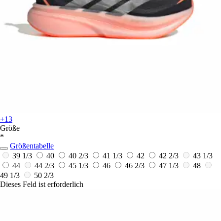
+13
Größe
*
Größentabelle
39 1/3
40
40 2/3
41 1/3
42
42 2/3
43 1/3
44
44 2/3
45 1/3
46
46 2/3
47 1/3
48
49 1/3
50 2/3
Dieses Feld ist erforderlich