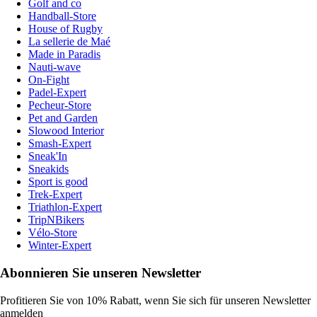
Golf and co
Handball-Store
House of Rugby
La sellerie de Maé
Made in Paradis
Nauti-wave
On-Fight
Padel-Expert
Pecheur-Store
Pet and Garden
Slowood Interior
Smash-Expert
Sneak'In
Sneakids
Sport is good
Trek-Expert
Triathlon-Expert
TripNBikers
Vélo-Store
Winter-Expert
Abonnieren Sie unseren Newsletter
Profitieren Sie von 10% Rabatt, wenn Sie sich für unseren Newsletter
anmelden