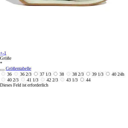
+-1
Größe
*
Größentabelle
36
36 2/3
37 1/3
38
38 2/3
39 1/3
40
24h
40 2/3
41 1/3
42 2/3
43 1/3
44
Dieses Feld ist erforderlich