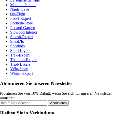
La sellerie de Maé
Made in Paradis
Nauti-wave
On-Fight
Padel-Expert
Pecheur-Store
Pet and Garden
Slowood Interior
Smash-Expert
Sneak'In
Sneakids
Sport is good
Trek-Expert
Triathlon-Expert
TripNBikers
Vélo-Store
Winter-Expert
Abonnieren Sie unseren Newsletter
Profitieren Sie von 10% Rabatt, wenn Sie sich für unseren Newsletter
anmelden
Abonnieren
Bleiben Sie in Verbindung