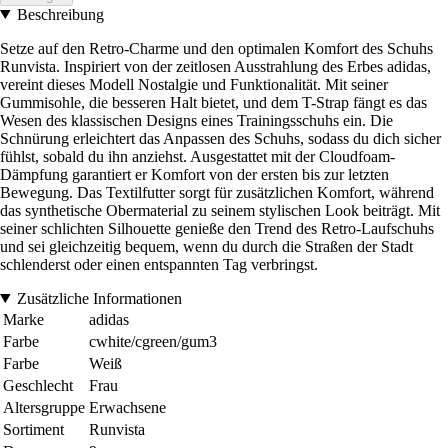
Beschreibung
Setze auf den Retro-Charme und den optimalen Komfort des Schuhs
Runvista. Inspiriert von der zeitlosen Ausstrahlung des Erbes adidas,
vereint dieses Modell Nostalgie und Funktionalität. Mit seiner
Gummisohle, die besseren Halt bietet, und dem T-Strap fängt es das
Wesen des klassischen Designs eines Trainingsschuhs ein. Die
Schnürung erleichtert das Anpassen des Schuhs, sodass du dich sicher
fühlst, sobald du ihn anziehst. Ausgestattet mit der Cloudfoam-
Dämpfung garantiert er Komfort von der ersten bis zur letzten
Bewegung. Das Textilfutter sorgt für zusätzlichen Komfort, während
das synthetische Obermaterial zu seinem stylischen Look beiträgt. Mit
seiner schlichten Silhouette genieße den Trend des Retro-Laufschuhs
und sei gleichzeitig bequem, wenn du durch die Straßen der Stadt
schlenderst oder einen entspannten Tag verbringst.
Zusätzliche Informationen
Marke
adidas
Farbe
cwhite/cgreen/gum3
Farbe
Weiß
Geschlecht
Frau
Altersgruppe
Erwachsene
Sortiment
Runvista