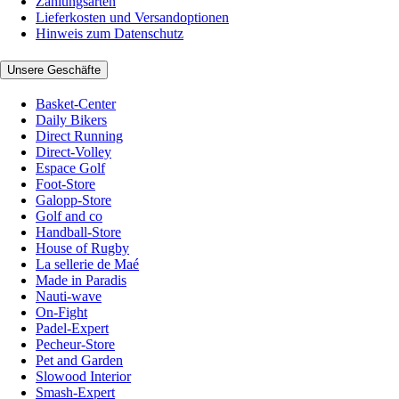
Zahlungsarten
Lieferkosten und Versandoptionen
Hinweis zum Datenschutz
Unsere Geschäfte
Basket-Center
Daily Bikers
Direct Running
Direct-Volley
Espace Golf
Foot-Store
Galopp-Store
Golf and co
Handball-Store
House of Rugby
La sellerie de Maé
Made in Paradis
Nauti-wave
On-Fight
Padel-Expert
Pecheur-Store
Pet and Garden
Slowood Interior
Smash-Expert