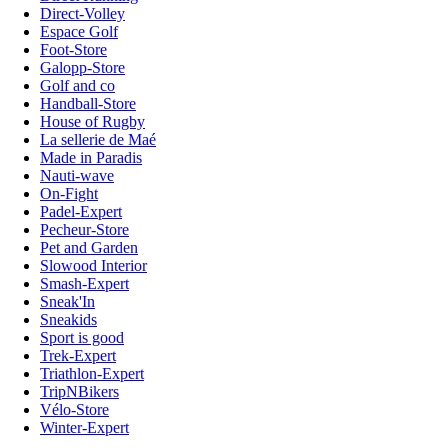
Direct-Volley
Espace Golf
Foot-Store
Galopp-Store
Golf and co
Handball-Store
House of Rugby
La sellerie de Maé
Made in Paradis
Nauti-wave
On-Fight
Padel-Expert
Pecheur-Store
Pet and Garden
Slowood Interior
Smash-Expert
Sneak'In
Sneakids
Sport is good
Trek-Expert
Triathlon-Expert
TripNBikers
Vélo-Store
Winter-Expert