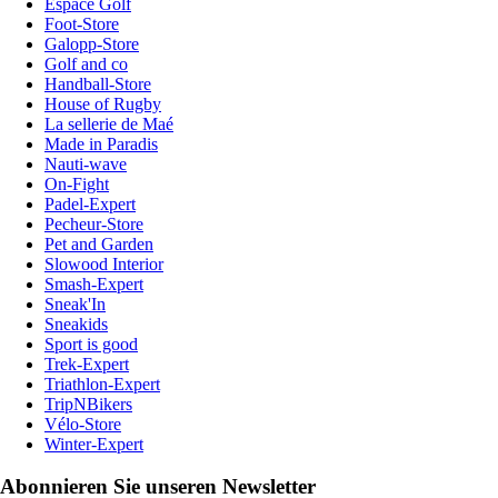
Espace Golf
Foot-Store
Galopp-Store
Golf and co
Handball-Store
House of Rugby
La sellerie de Maé
Made in Paradis
Nauti-wave
On-Fight
Padel-Expert
Pecheur-Store
Pet and Garden
Slowood Interior
Smash-Expert
Sneak'In
Sneakids
Sport is good
Trek-Expert
Triathlon-Expert
TripNBikers
Vélo-Store
Winter-Expert
Abonnieren Sie unseren Newsletter