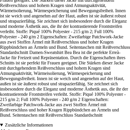
Frauen geeignet. Die Stärken dieser Jacke mit durchgehendem
Reißverschluss und hohem Kragen sind Atmungsaktivität,
Wärmeisolierung, Wärmespeicherung und Bewegungsfreiheit. Innen
ist sie weich und angenehm auf der Haut, außen ist sie äußerst robust
und strapazierfähig. Sie zeichnet sich insbesondere durch die Eleganz
und moderne Ästhetik aus, die ihr der kontrastierende Frontstreifen
verleiht. Stoffe: Piqué 100% Polyester - 215 g/m 2; Full 100%
Polyester - 240 g/m 2 Eigenschaften: Zweifarbige Patchwork-Jacke
aus zwei Stoffen Ärmel mit Reißverschluss und hoher Kragen
Rippbündchen an Ärmeln und Bund. Seitentaschen mit Reißverschluss
Standardschnitt Damen-Sweatshirt Bea Bea ist die perfekte Erreà-
Jacke für Freizeit und Repräsentation. Durch die Eigenschaften ihres
Schnitts ist sie perfekt für Frauen geeignet. Die Stärken dieser Jacke
mit durchgehendem Reißverschluss und hohem Kragen sind
Atmungsaktivität, Wärmeisolierung, Wärmespeicherung und
Bewegungsfreiheit. Innen ist sie weich und angenehm auf der Haut,
außen ist sie äußerst robust und strapazierfähig. Sie zeichnet sich
insbesondere durch die Eleganz und moderne Ästhetik aus, die ihr der
kontrastierende Frontstreifen verleiht. Stoffe: Piqué 100% Polyester -
215 g/m 2; Full 100% Polyester - 240 g/m 2 Eigenschaften:
Zweifarbige Patchwork-Jacke aus zwei Stoffen Ärmel mit
Reißverschluss und hoher Kragen Rippbündchen an Ärmeln und
Bund. Seitentaschen mit Reißverschluss Standardschnitt
Zusätzliche Informationen