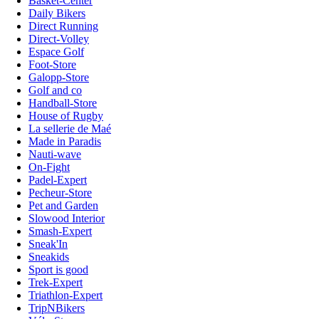
Basket-Center
Daily Bikers
Direct Running
Direct-Volley
Espace Golf
Foot-Store
Galopp-Store
Golf and co
Handball-Store
House of Rugby
La sellerie de Maé
Made in Paradis
Nauti-wave
On-Fight
Padel-Expert
Pecheur-Store
Pet and Garden
Slowood Interior
Smash-Expert
Sneak'In
Sneakids
Sport is good
Trek-Expert
Triathlon-Expert
TripNBikers