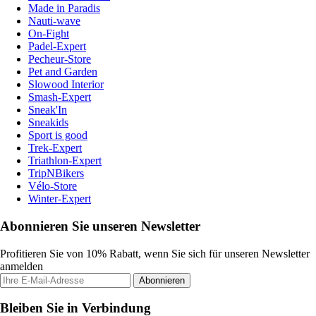
Made in Paradis
Nauti-wave
On-Fight
Padel-Expert
Pecheur-Store
Pet and Garden
Slowood Interior
Smash-Expert
Sneak'In
Sneakids
Sport is good
Trek-Expert
Triathlon-Expert
TripNBikers
Vélo-Store
Winter-Expert
Abonnieren Sie unseren Newsletter
Profitieren Sie von 10% Rabatt, wenn Sie sich für unseren Newsletter
anmelden
Abonnieren
Bleiben Sie in Verbindung