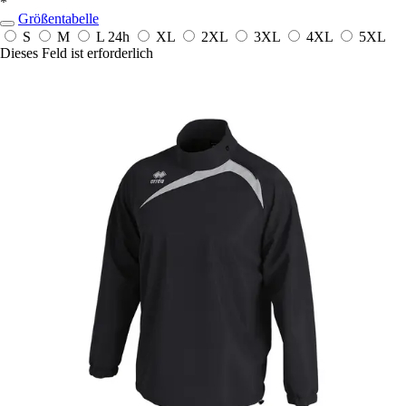
*
Größentabelle
S
M
L
24h
XL
2XL
3XL
4XL
5XL
Dieses Feld ist erforderlich