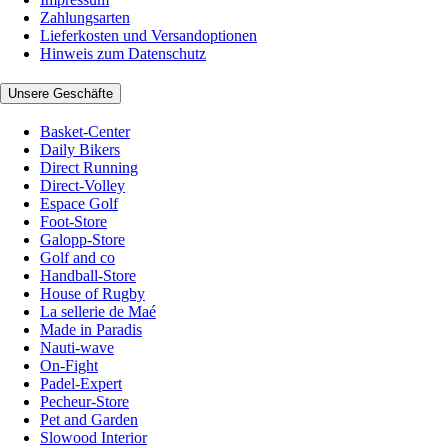
Zahlungsarten
Lieferkosten und Versandoptionen
Hinweis zum Datenschutz
Unsere Geschäfte
Basket-Center
Daily Bikers
Direct Running
Direct-Volley
Espace Golf
Foot-Store
Galopp-Store
Golf and co
Handball-Store
House of Rugby
La sellerie de Maé
Made in Paradis
Nauti-wave
On-Fight
Padel-Expert
Pecheur-Store
Pet and Garden
Slowood Interior