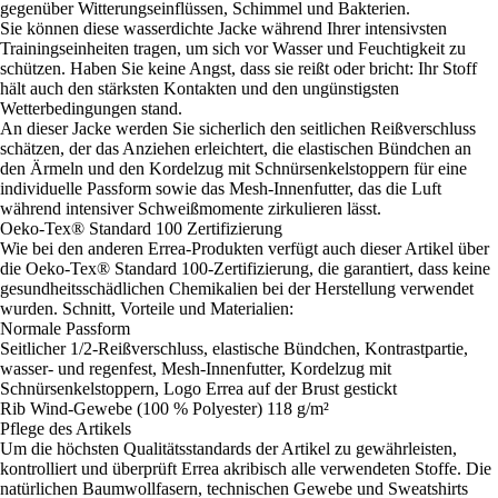
gegenüber Witterungseinflüssen, Schimmel und Bakterien.
Sie können diese wasserdichte Jacke während Ihrer intensivsten
Trainingseinheiten tragen, um sich vor Wasser und Feuchtigkeit zu
schützen. Haben Sie keine Angst, dass sie reißt oder bricht: Ihr Stoff
hält auch den stärksten Kontakten und den ungünstigsten
Wetterbedingungen stand.
An dieser Jacke werden Sie sicherlich den seitlichen Reißverschluss
schätzen, der das Anziehen erleichtert, die elastischen Bündchen an
den Ärmeln und den Kordelzug mit Schnürsenkelstoppern für eine
individuelle Passform sowie das Mesh-Innenfutter, das die Luft
während intensiver Schweißmomente zirkulieren lässt.
Oeko-Tex® Standard 100 Zertifizierung
Wie bei den anderen Errea-Produkten verfügt auch dieser Artikel über
die Oeko-Tex® Standard 100-Zertifizierung, die garantiert, dass keine
gesundheitsschädlichen Chemikalien bei der Herstellung verwendet
wurden. Schnitt, Vorteile und Materialien:
Normale Passform
Seitlicher 1/2-Reißverschluss, elastische Bündchen, Kontrastpartie,
wasser- und regenfest, Mesh-Innenfutter, Kordelzug mit
Schnürsenkelstoppern, Logo Errea auf der Brust gestickt
Rib Wind-Gewebe (100 % Polyester) 118 g/m²
Pflege des Artikels
Um die höchsten Qualitätsstandards der Artikel zu gewährleisten,
kontrolliert und überprüft Errea akribisch alle verwendeten Stoffe. Die
natürlichen Baumwollfasern, technischen Gewebe und Sweatshirts