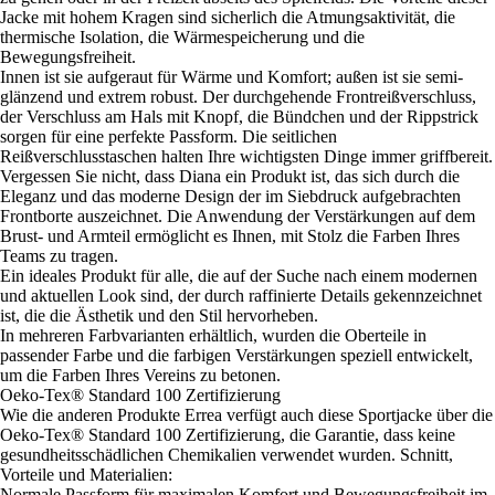
Jacke mit hohem Kragen sind sicherlich die Atmungsaktivität, die
thermische Isolation, die Wärmespeicherung und die
Bewegungsfreiheit.
Innen ist sie aufgeraut für Wärme und Komfort; außen ist sie semi-
glänzend und extrem robust. Der durchgehende Frontreißverschluss,
der Verschluss am Hals mit Knopf, die Bündchen und der Rippstrick
sorgen für eine perfekte Passform. Die seitlichen
Reißverschlusstaschen halten Ihre wichtigsten Dinge immer griffbereit.
Vergessen Sie nicht, dass Diana ein Produkt ist, das sich durch die
Eleganz und das moderne Design der im Siebdruck aufgebrachten
Frontborte auszeichnet. Die Anwendung der Verstärkungen auf dem
Brust- und Armteil ermöglicht es Ihnen, mit Stolz die Farben Ihres
Teams zu tragen.
Ein ideales Produkt für alle, die auf der Suche nach einem modernen
und aktuellen Look sind, der durch raffinierte Details gekennzeichnet
ist, die die Ästhetik und den Stil hervorheben.
In mehreren Farbvarianten erhältlich, wurden die Oberteile in
passender Farbe und die farbigen Verstärkungen speziell entwickelt,
um die Farben Ihres Vereins zu betonen.
Oeko-Tex® Standard 100 Zertifizierung
Wie die anderen Produkte Errea verfügt auch diese Sportjacke über die
Oeko-Tex® Standard 100 Zertifizierung, die Garantie, dass keine
gesundheitsschädlichen Chemikalien verwendet wurden. Schnitt,
Vorteile und Materialien:
Normale Passform für maximalen Komfort und Bewegungsfreiheit im