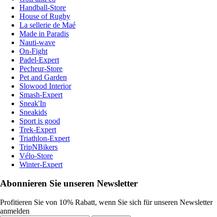
Handball-Store
House of Rugby
La sellerie de Maé
Made in Paradis
Nauti-wave
On-Fight
Padel-Expert
Pecheur-Store
Pet and Garden
Slowood Interior
Smash-Expert
Sneak'In
Sneakids
Sport is good
Trek-Expert
Triathlon-Expert
TripNBikers
Vélo-Store
Winter-Expert
Abonnieren Sie unseren Newsletter
Profitieren Sie von 10% Rabatt, wenn Sie sich für unseren Newsletter
anmelden