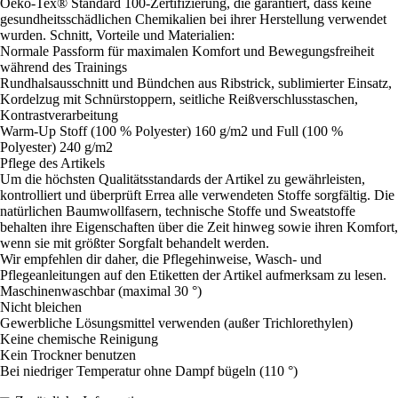
Oeko-Tex® Standard 100-Zertifizierung, die garantiert, dass keine
gesundheitsschädlichen Chemikalien bei ihrer Herstellung verwendet
wurden. Schnitt, Vorteile und Materialien:
Normale Passform für maximalen Komfort und Bewegungsfreiheit
während des Trainings
Rundhalsausschnitt und Bündchen aus Ribstrick, sublimierter Einsatz,
Kordelzug mit Schnürstoppern, seitliche Reißverschlusstaschen,
Kontrastverarbeitung
Warm-Up Stoff (100 % Polyester) 160 g/m2 und Full (100 %
Polyester) 240 g/m2
Pflege des Artikels
Um die höchsten Qualitätsstandards der Artikel zu gewährleisten,
kontrolliert und überprüft Errea alle verwendeten Stoffe sorgfältig. Die
natürlichen Baumwollfasern, technische Stoffe und Sweatstoffe
behalten ihre Eigenschaften über die Zeit hinweg sowie ihren Komfort,
wenn sie mit größter Sorgfalt behandelt werden.
Wir empfehlen dir daher, die Pflegehinweise, Wasch- und
Pflegeanleitungen auf den Etiketten der Artikel aufmerksam zu lesen.
Maschinenwaschbar (maximal 30 °)
Nicht bleichen
Gewerbliche Lösungsmittel verwenden (außer Trichlorethylen)
Keine chemische Reinigung
Kein Trockner benutzen
Bei niedriger Temperatur ohne Dampf bügeln (110 °)