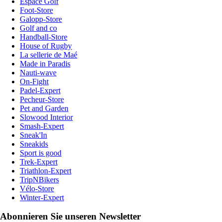
Espace Golf
Foot-Store
Galopp-Store
Golf and co
Handball-Store
House of Rugby
La sellerie de Maé
Made in Paradis
Nauti-wave
On-Fight
Padel-Expert
Pecheur-Store
Pet and Garden
Slowood Interior
Smash-Expert
Sneak'In
Sneakids
Sport is good
Trek-Expert
Triathlon-Expert
TripNBikers
Vélo-Store
Winter-Expert
Abonnieren Sie unseren Newsletter