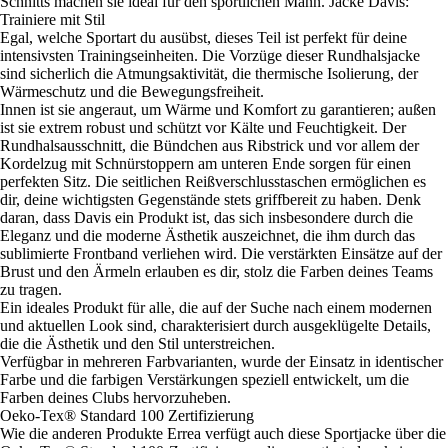
Schnitts machen sie ideal für den sportlichen Mann. Jacke Davis:
Trainiere mit Stil
Egal, welche Sportart du ausübst, dieses Teil ist perfekt für deine
intensivsten Trainingseinheiten. Die Vorzüge dieser Rundhalsjacke
sind sicherlich die Atmungsaktivität, die thermische Isolierung, der
Wärmeschutz und die Bewegungsfreiheit.
Innen ist sie angeraut, um Wärme und Komfort zu garantieren; außen
ist sie extrem robust und schützt vor Kälte und Feuchtigkeit. Der
Rundhalsausschnitt, die Bündchen aus Ribstrick und vor allem der
Kordelzug mit Schnürstoppern am unteren Ende sorgen für einen
perfekten Sitz. Die seitlichen Reißverschlusstaschen ermöglichen es
dir, deine wichtigsten Gegenstände stets griffbereit zu haben. Denk
daran, dass Davis ein Produkt ist, das sich insbesondere durch die
Eleganz und die moderne Ästhetik auszeichnet, die ihm durch das
sublimierte Frontband verliehen wird. Die verstärkten Einsätze auf der
Brust und den Ärmeln erlauben es dir, stolz die Farben deines Teams
zu tragen.
Ein ideales Produkt für alle, die auf der Suche nach einem modernen
und aktuellen Look sind, charakterisiert durch ausgeklügelte Details,
die die Ästhetik und den Stil unterstreichen.
Verfügbar in mehreren Farbvarianten, wurde der Einsatz in identischer
Farbe und die farbigen Verstärkungen speziell entwickelt, um die
Farben deines Clubs hervorzuheben.
Oeko-Tex® Standard 100 Zertifizierung
Wie die anderen Produkte Errea verfügt auch diese Sportjacke über die