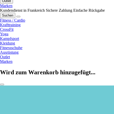
Outlet
Marken
Kundendienst in Frankreich
Sichere Zahlung
Einfache Rückgabe
Suchen
Fitness / Cardio
Krafttraining
CrossFit
Yoga
Kampfsport
Kleidung
Fitnessschuhe
Ausrüstung
Outlet
Marken
Wird zum Warenkorb hinzugefügt...