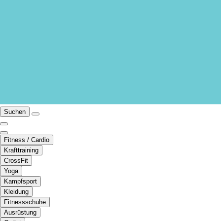
Suchen
Fitness / Cardio
Krafttraining
CrossFit
Yoga
Kampfsport
Kleidung
Fitnessschuhe
Ausrüstung