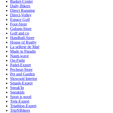
Basket-Center
Daily Bikers
Direct Running
Direct-Volley
Espace Golf
Foot-Store
Galopp-Store
Golf and co
Handball-Store
House of Rugby
La sellerie de Maé
Made in Paradis
Nauti-wave
On-Fight
Padel-Expert
Pecheur-Store
Pet and Garden
Slowood Interior
Smash-Expert
Sneak'In
Sneakids
Sport is good
Trek-Expert
Triathlon-Expert
TripNBikers