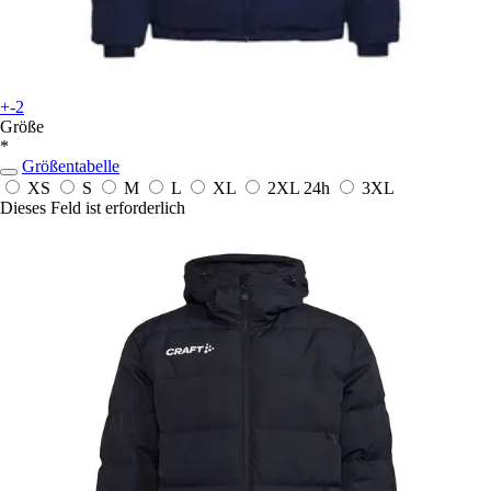
+-2
Größe
*
Größentabelle
XS
S
M
L
XL
2XL
24h
3XL
Dieses Feld ist erforderlich