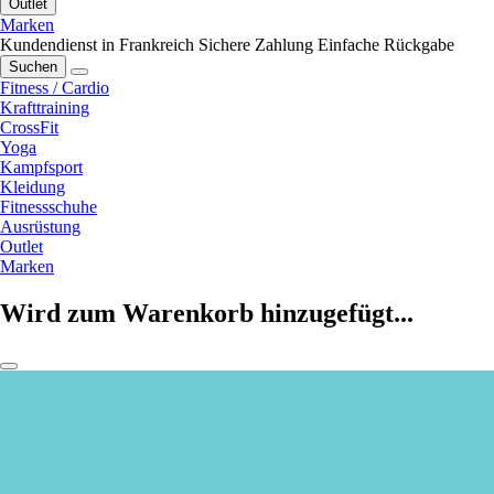
Outlet
Marken
Kundendienst in Frankreich
Sichere Zahlung
Einfache Rückgabe
Suchen
Fitness / Cardio
Krafttraining
CrossFit
Yoga
Kampfsport
Kleidung
Fitnessschuhe
Ausrüstung
Outlet
Marken
Wird zum Warenkorb hinzugefügt...