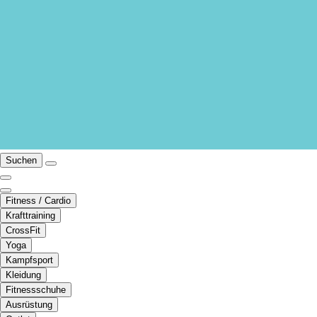
Suchen
Fitness / Cardio
Krafttraining
CrossFit
Yoga
Kampfsport
Kleidung
Fitnessschuhe
Ausrüstung