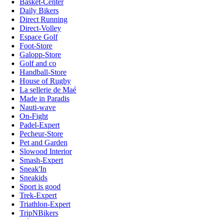
Basket-Center
Daily Bikers
Direct Running
Direct-Volley
Espace Golf
Foot-Store
Galopp-Store
Golf and co
Handball-Store
House of Rugby
La sellerie de Maé
Made in Paradis
Nauti-wave
On-Fight
Padel-Expert
Pecheur-Store
Pet and Garden
Slowood Interior
Smash-Expert
Sneak'In
Sneakids
Sport is good
Trek-Expert
Triathlon-Expert
TripNBikers